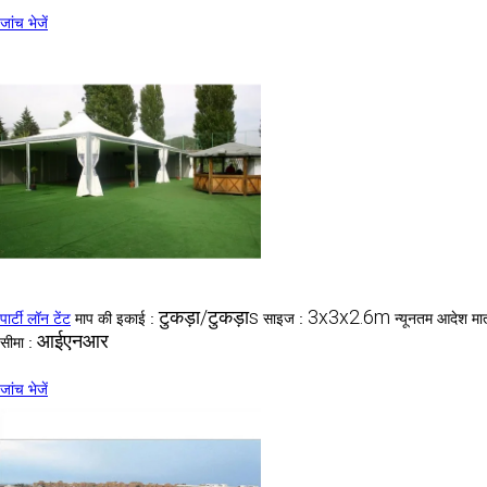
जांच भेजें
टुकड़ा/टुकड़ाs
3x3x2.6m
पार्टी लॉन टेंट
माप की इकाई :
साइज :
न्यूनतम आदेश मात
आईएनआर
सीमा :
जांच भेजें