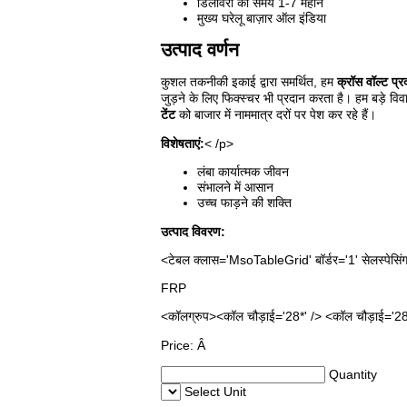
डिलीवरी का समय
1-7 महीने
मुख्य घरेलू बाज़ार
ऑल इंडिया
उत्पाद वर्णन
कुशल तकनीकी इकाई द्वारा समर्थित, हम
क्रॉस वॉल्ट प्रद
जुड़ने के लिए फिक्स्चर भी प्रदान करता है। हम बड़े विव
टेंट
को बाजार में नाममात्र दरों पर पेश कर रहे हैं।
विशेषताएं:
< /p>
लंबा कार्यात्मक जीवन
संभालने में आसान
उच्च फाड़ने की शक्ति
उत्पाद विवरण:
<टेबल क्लास='MsoTableGrid' बॉर्डर='1' सेलस्पेसिंग=
FRP
<कॉलग्रुप><कॉल चौड़ाई='28*' /> <कॉल चौड़ाई='28
Price:
Â
Quantity
Select Unit