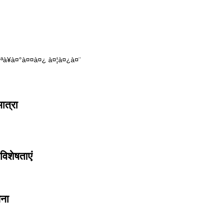
¤ªà¥à¤°à¤¤à¤¿ à¤¦à¤¿à¤¨
मात्रा
 विशेषताएं
चना