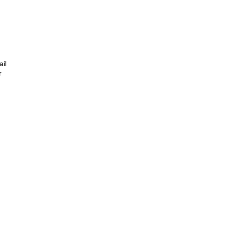
ail
r