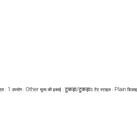
1
Other
टुकड़ा/टुकड़ाs
Plain
्रा :
उपयोग :
मूल्य की इकाई :
टेंट स्टाइल :
डिज़ा