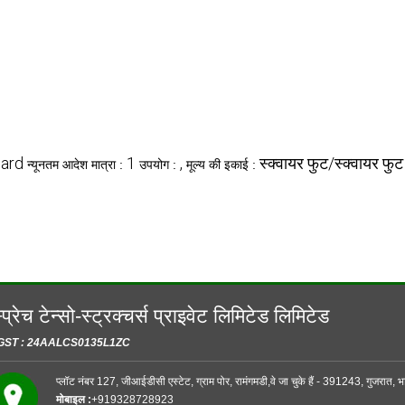
ard
1
,
स्क्वायर फुट/स्क्वायर फुट
न्यूनतम आदेश मात्रा :
उपयोग :
मूल्य की इकाई :
्प्रेच टेन्सो-स्ट्रक्चर्स प्राइवेट लिमिटेड लिमिटेड
GST : 24AALCS0135L1ZC
प्लॉट नंबर 127, जीआईडीसी एस्टेट, ग्राम पोर, रामंगमडी,वे जा चुके हैं - 391243, गुजरात, 
मोबाइल :
+919328728923